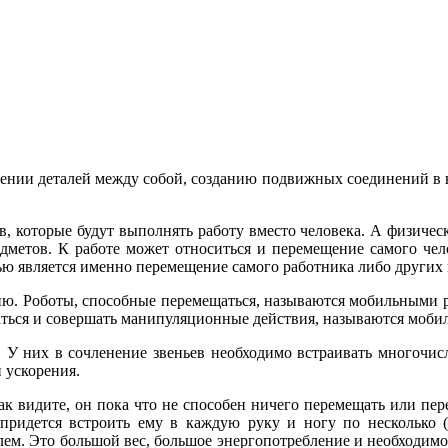
нении деталей между собой, созданию подвижных соединений в
, которые будут выполнять работу вместо человека. А физическая
дметов. К работе может относиться и перемещение самого чело
 является именно перемещение самого работника либо других 
нию. Роботы, способные перемещаться, называются мобильными р
аться и совершать манипуляционные действия, называются моб
У них в сочленение звеньев необходимо встраивать многочисл
 ускорения.
ак видите, он пока что не способен ничего перемещать или пере
 придется встроить ему в каждую руку и ногу по несколько 
лем. Это большой вес, большое энергопотребление и необходимос