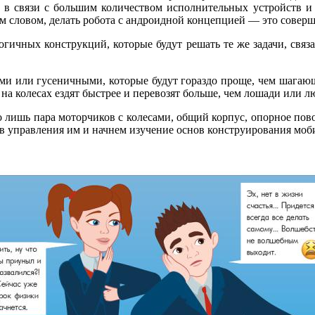
 в связи с большим количеством исполнительных устройств и
ним словом, делать робота с андроидной концепцией — это совер
огичных конструкций, которые будут решать те же задачи, св
и или гусеничными, которые будут гораздо проще, чем шагающи
 колесах ездят быстрее и перевозят больше, чем лошади или люд
 лишь пара моторчиков с колесами, общий корпус, опорное пово
ов управления им и начнем изучение основ
конструирования моб