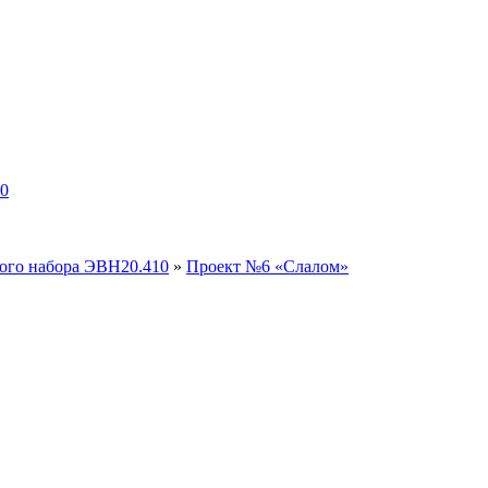
10
вого набора ЭВН20.410
»
Проект №6 «Слалом»