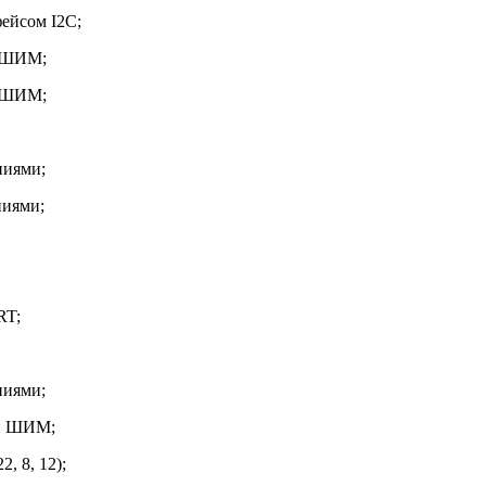
фейсом I2C;
й ШИМ;
й ШИМ;
ниями;
ниями;
RT;
ниями;
ой ШИМ;
, 8, 12);