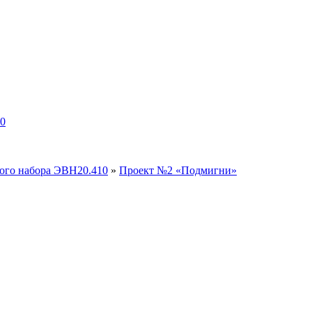
10
вого набора ЭВН20.410
»
Проект №2 «Подмигни»