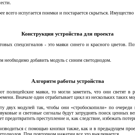
ести.
орее всего испугается поимки и постарается скрыться. Имущество
Конструкция устройства для проекта
товых спецсигналов - это маяки синего и красного цветов. По
м необходимо добавить модуль с синим светодиодом.
Алгоритм работы устройства
ют полицейские маяки, то могли заметить, что они светят в 
емени. Вначале один отрабатывает цикл из нескольких таких мо
оту двух модулей так, чтобы они «стробоскопили» по очереди
звуковые и световые сигналы будут затруднять поиск ценных ве
т предотвратить преступление и, как следствие, избежать потер
роизводиться с помощью кнопки также, как и в предыдущем про
ветодиодов. При повторном нажатии все это выключается.