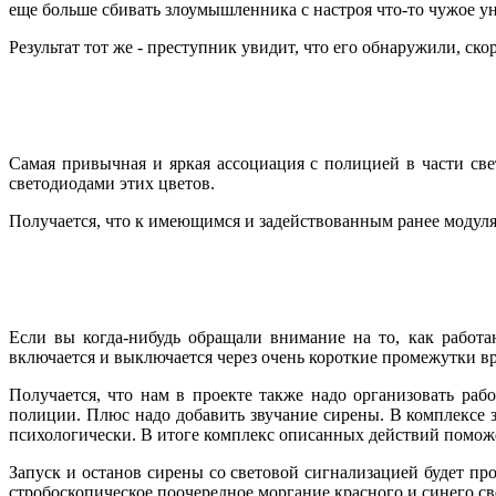
еще больше сбивать злоумышленника с настроя что-то чужое ун
Результат тот же - преступник увидит, что его обнаружили, ск
Самая привычная и яркая ассоциация с полицией в части све
светодиодами этих цветов.
Получается, что к имеющимся и задействованным ранее модуля
Если вы когда-нибудь обращали внимание на то, как работа
включается и выключается через очень короткие промежутки вр
Получается, что нам в проекте также надо организовать раб
полиции. Плюс надо добавить звучание сирены. В комплексе 
психологически. В итоге комплекс описанных действий поможе
Запуск и останов сирены со световой сигнализацией будет п
стробоскопическое поочередное моргание красного и синего с