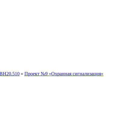
ЭВН20.510
»
Проект №9 «Охранная сигнализация»