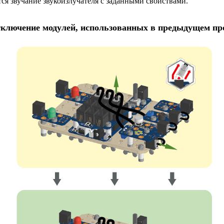
ется звучание звукоизлучателя с заданными свойствами.
тключение модулей, использованных в предыдущем пр