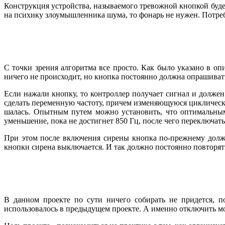
Конструкция устройства, называемого тревожной кнопкой буде
на психику злоумышленника шума, то фонарь не нужен. Потреб
С точки зрения алгоритма все просто. Как было указано в оп
ничего не происходит, но кнопка постоянно должна опрашиват
Если нажали кнопку, то контроллер получает сигнал и должен
сделать переменную частоту, причем изменяющуюся циклически
шалась. Опытным путем можно установить, что оптимальными
уменьшение, пока не достигнет 850 Гц, после чего переключать
При этом после включения сирены кнопка по-прежнему должна
кнопки сирена выключается. И так должно постоянно повторят
В данном проекте по сути ничего собирать не придется, п
использовалось в предыдущем проекте. А именно отключить мо