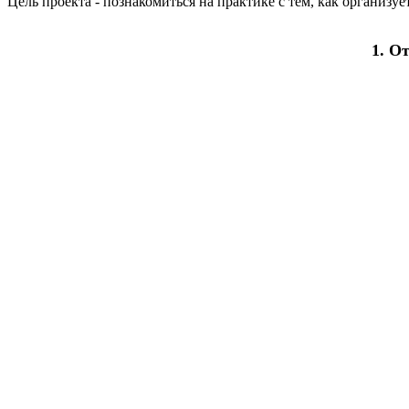
Цель проекта - познакомиться на практике с тем, как организу
1. О