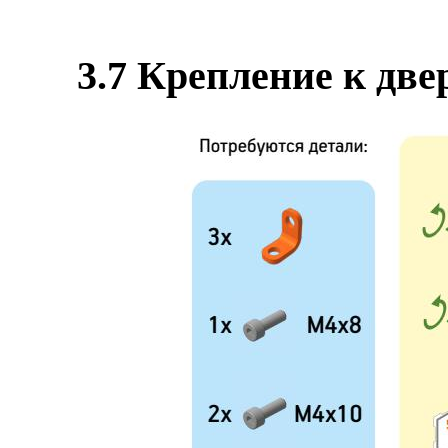
3.7 К
репление к дв