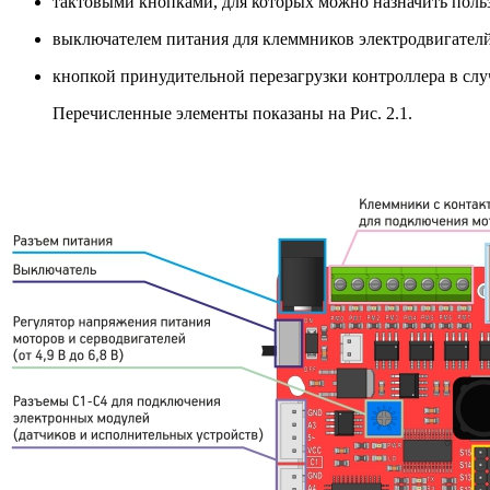
тактовыми кнопками, для которых можно назначить поль
выключателем питания для клеммников электродвигателй
кнопкой принудительной перезагрузки контроллера в случ
Перечисленные элементы показаны на Рис. 2.1.