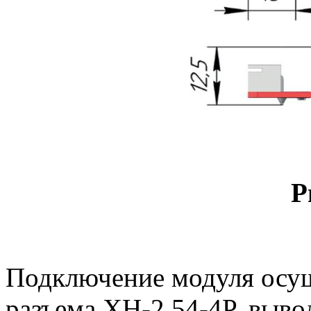
Р
Подключение модуля осу
разъема XH-2.54-4P, выв