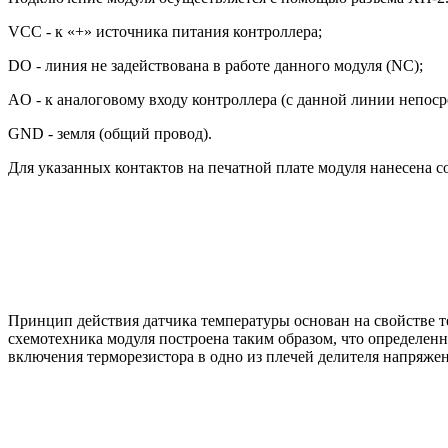
VCC - к «+» источника питания контроллера;
DО - линия не задействована в работе данного модуля (NC);
AО - к аналоговому входу контроллера (с данной линии непоср
GND - земля (общий провод).
Для указанных контактов на печатной плате модуля нанесена с
Принцип действия датчика температуры основан на свойстве те
схемотехника модуля построена таким образом, что определен
включения терморезистора в одно из плечей делителя напряжен