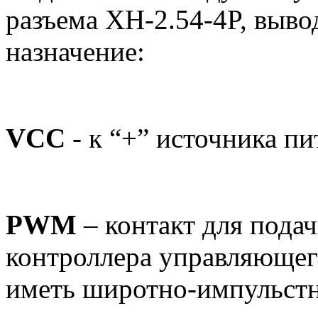
разъема XH-2.54-4P, выв
назначение:
VCC
- к “+” источника п
PWM
– контакт для пода
контроллера управляющег
иметь широтно-импульст