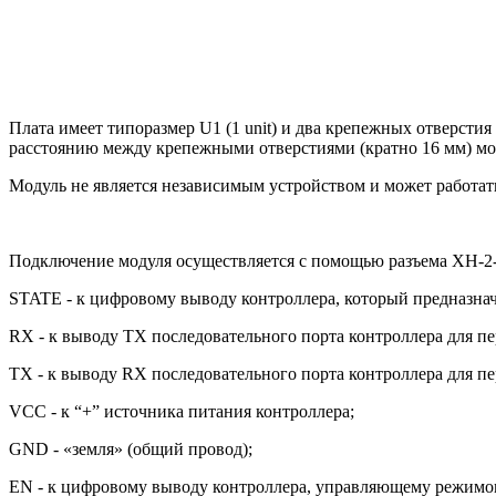
Плата имеет типоразмер U1 (1 unit) и два крепежных отверсти
расстоянию между крепежными отверстиями (кратно 16 мм) мод
Модуль не является независимым устройством и может работат
Подключение модуля осуществляется с помощью разъема XH-2-
STATE - к цифровому выводу контроллера, который предназна
RX - к выводу TX последовательного порта контроллера для п
TX - к выводу RX последовательного порта контроллера для п
VCC - к “+” источника питания контроллера;
GND - «земля» (общий провод);
EN - к цифровому выводу контроллера, управляющему режимо