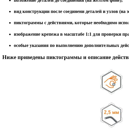
положение деталей до соединения (на желтом фоне);
вид конструкции после соединени деталей и узлов (на з
пиктограммы с действиями, которые необходимо испо
изображение крепежа в масштабе 1:1 для проверки пр
особые указания по выполнению дополнительных дейст
Ниже приведены пиктограммы и описание действи