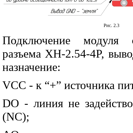
Рис. 2.3
Подключение модуля 
разъема XH-2.54-4P, выв
назначение:
VCC - к “+” источника пи
DО - линия не задейство
(NC);